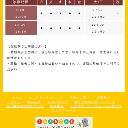
診療時間
月
火
水
木
金
土/日
祝
9:00-
9：00-
●
●
●
●
●
－
13:00
12：00
14:30-
13：00-
●
●
●
●
●
－
18:30
15：00
【自転車でご来院の方へ】
・敷地内および周辺公道は駐輪禁止です。駐輪された場合、撤去される可
能性があります。
・駐輪・撤去に関する責任は負いかねますので、近隣の駐輪場をご利用く
ださい。
ホーム
はじめての方はこちら
当院のご案内
診療案内
アクセス
施設基準
お問い合わせ
撮影行為等の禁止について
個人情報保護法について
採用情報
カスタマーハラスメント基本方針
タムスグループ